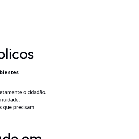
blicos
bientes
retamente o cidadão.
inuidade,
s que precisam
dade em