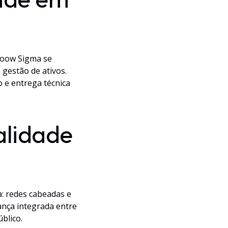
Soow Sigma se
 gestão de ativos.
 e entrega técnica
alidade
a: redes cabeadas e
ança integrada entre
blico.