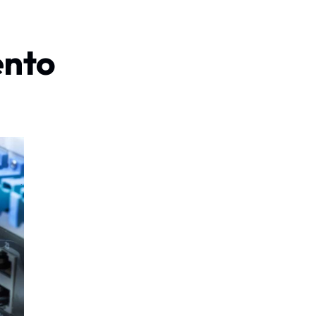
ento
a