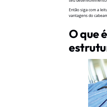
seu desenvolvimento.
Então siga com a lei
vantagens do cabeam
O que 
estrut