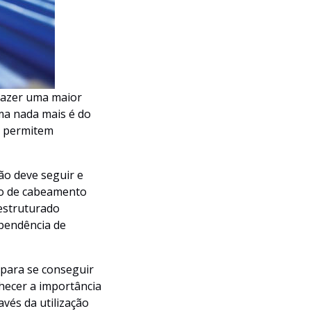
razer uma maior
ma nada mais é do
e permitem
ão deve seguir e
ão de cabeamento
estruturado
ependência de
 para se conseguir
hecer a importância
vés da utilização