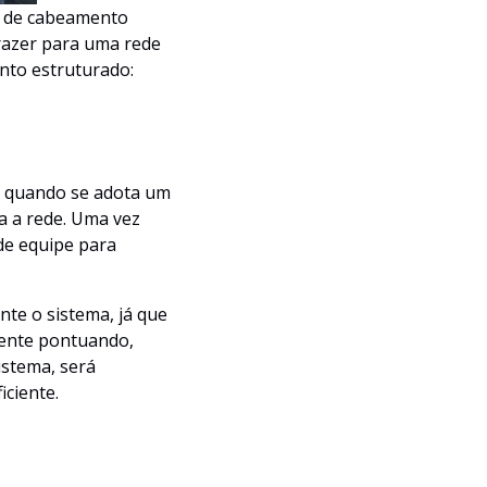
a de cabeamento
razer para uma rede
ento estruturado:
r quando se adota um
a a rede. Uma vez
de equipe para
te o sistema, já que
mente pontuando,
istema, será
iciente.