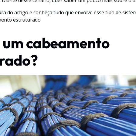
 Diante desse cenário, quer saber um pouco mais sobre o 
tura do artigo e conheça tudo que envolve esse tipo de sist
ento estruturado.
é um cabeamento
urado?