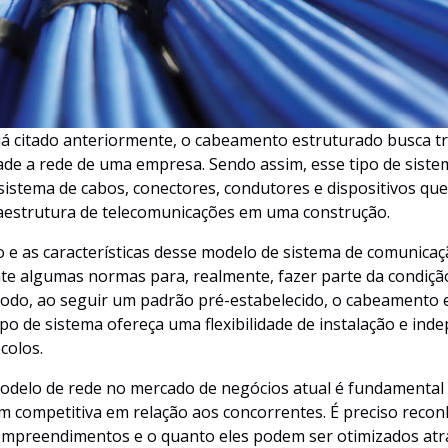
já citado anteriormente, o cabeamento estruturado busca t
ade a rede de uma empresa. Sendo assim, esse tipo de siste
istema de cabos, conectores, condutores e dispositivos qu
aestrutura de telecomunicações em uma construção.
o e as características desse modelo de sistema de comunicaç
te algumas normas para, realmente, fazer parte da condiç
odo, ao seguir um padrão pré-estabelecido, o cabeamento 
tipo de sistema ofereça uma flexibilidade de instalação e ind
colos.
 modelo de rede no mercado de negócios atual é fundamental
competitiva em relação aos concorrentes. É preciso recon
empreendimentos e o quanto eles podem ser otimizados atra